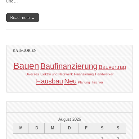
und…
Read more →
KATEGORIEN
Bauen
Baufinanzierung
Bauvertrag
Diverses
Elektro und Netzwerk
Finanzierung
Handwerker
Hausbau
Neu
Planung
Tischler
August 2026
M
D
M
D
F
S
S
1
2